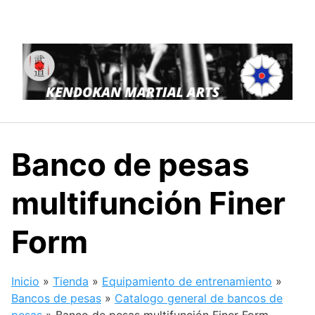
Saltar
al
contenido
Banco de pesas
multifunción Finer
Form
Inicio
»
Tienda
»
Equipamiento de entrenamiento
»
Bancos de pesas
»
Catalogo general de bancos de