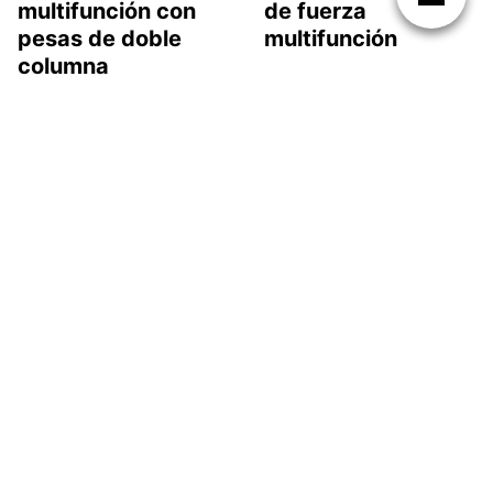
multifunción con
de fuerza
pesas de doble
multifunción
columna
HOMCOM
Sportsroyals Chin
Multifuncional Dip
Up Station, barra
Station Altura
de dominadas para
Ajustable
equipos de
gimnasio en casa